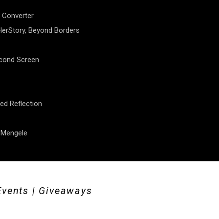
 Converter
erStory, Beyond Borders
econd Screen
ed Reflection
f Mengele
Events | Giveaways