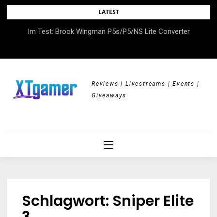
Skip
LATEST
to
DOK.fest München 2026 – Empowered, HerStory, Beyond
Im Test: Brook Wingman P5s/P5/NS Lite Converter
content
Borders
Reviews | Livestreams | Events |
Giveaways
Schlagwort:
Sniper Elite