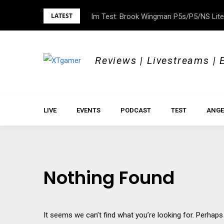
Skip
LATEST
Im Test: Brook Wingman P5s/P5/NS Lite
DOK.fest München 2026 – Empowered, H
to
content
Reviews | Livestreams | 
LIVE
EVENTS
PODCAST
TEST
ANGE
Nothing Found
It seems we can’t find what you’re looking for. Perhaps