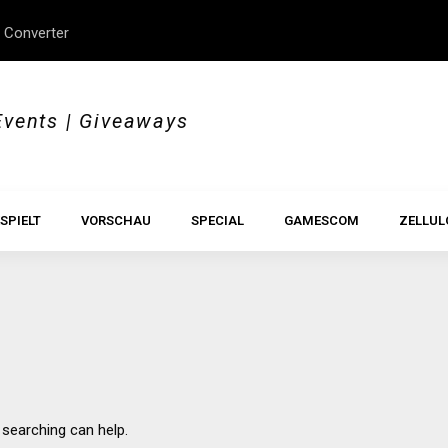
 Converter
erStory, Beyond Borders
Im Test: All Hail the Orb
Events | Giveaways
SPIELT
VORSCHAU
SPECIAL
GAMESCOM
ZELLUL
 searching can help.