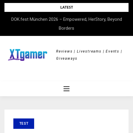
Skip
LATEST
to
DOK.fest München 2026 – Empowered, HerStory, Beyond
content
Borders
Reviews | Livestreams | Events |
Giveaways
TEST