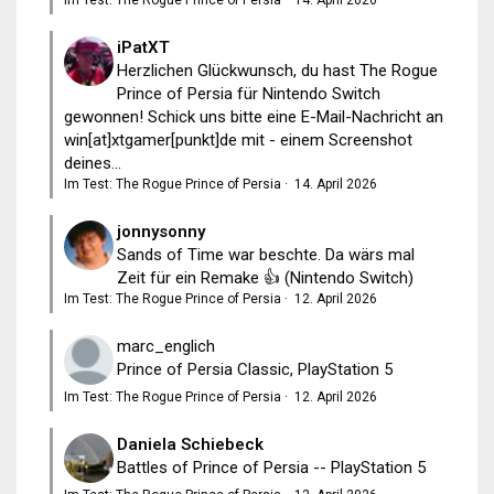
Im Test: The Rogue Prince of Persia
·
14. April 2026
iPatXT
Herzlichen Glückwunsch, du hast The Rogue
Prince of Persia für Nintendo Switch
gewonnen! Schick uns bitte eine E-Mail-Nachricht an
win[at]xtgamer[punkt]de mit - einem Screenshot
deines...
Im Test: The Rogue Prince of Persia
·
14. April 2026
jonnysonny
Sands of Time war beschte. Da wärs mal
Zeit für ein Remake 👍 (Nintendo Switch)
Im Test: The Rogue Prince of Persia
·
12. April 2026
marc_englich
Prince of Persia Classic, PlayStation 5
Im Test: The Rogue Prince of Persia
·
12. April 2026
Daniela Schiebeck
Battles of Prince of Persia -- PlayStation 5