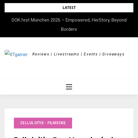
Skip
LATEST
to
DOK.fest München 2026 – Empowered, HerStory, Beyond
content
Borders
Reviews | Livestreams | Events | Giveaways
ZELLULOITIS - FILMECKE