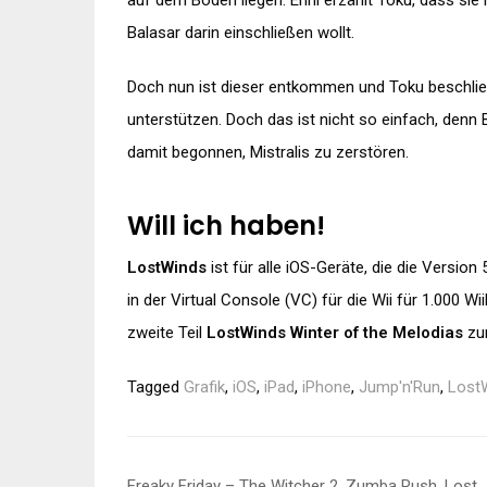
auf dem Boden liegen. Enril erzählt Toku, dass sie
Balasar darin einschließen wollt.
Doch nun ist dieser entkommen und Toku beschließt
unterstützen. Doch das ist nicht so einfach, denn 
damit begonnen, Mistralis zu zerstören.
Will ich haben!
LostWinds
ist für alle iOS-Geräte, die die Versio
in der Virtual Console (VC) für die Wii für 1.000 Wii
zweite Teil
LostWinds Winter of the Melodias
zum
Tagged
Grafik
,
iOS
,
iPad
,
iPhone
,
Jump'n'Run
,
Lost
Beitragsnavigation
Freaky Friday – The Witcher 2, Zumba Rush, Lost