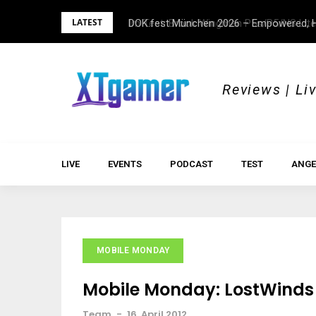
Skip
LATEST
Im Test: Brook Wingman P5s/P5/NS Lite
DOK.fest München 2026 – Empowered, H
to
content
Reviews | Li
LIVE
EVENTS
PODCAST
TEST
ANGE
MOBILE MONDAY
Mobile Monday: LostWinds
Team
-
16. April 2012