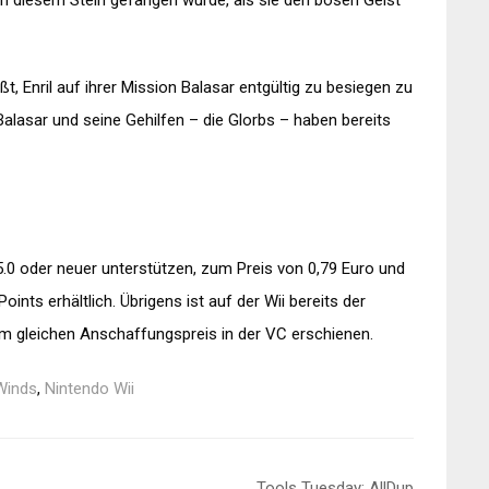
 in diesem Stein gefangen wurde, als sie den bösen Geist
, Enril auf ihrer Mission Balasar entgültig zu besiegen zu
Balasar und seine Gehilfen – die Glorbs – haben bereits
n 5.0 oder neuer unterstützen, zum Preis von 0,79 Euro und
Points erhältlich. Übrigens ist auf der Wii bereits der
 gleichen Anschaffungspreis in der VC erschienen.
Winds
,
Nintendo Wii
Tools Tuesday: AllDup