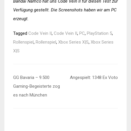
Bandai Namco hat uns Code Vein II für diesen Test zur
Verfügung gestellt. Die Screenshots haben wir am PC
erzeugt.
Tagged
Code Vein II
,
Code Vein II
,
PC
,
PlayStation 5
,
Rollenspiel
,
Rollenspiel
,
Xbox Series X|S
,
Xbox Series
X|S
Beitragsnavigation
GG Bavaria – 9.500
Angespielt: 1348 Ex Voto
Gaming-Begeisterte zog
es nach München