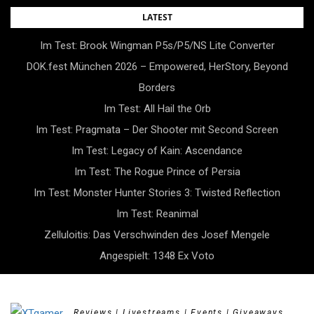
Skip
LATEST
to
Im Test: Brook Wingman P5s/P5/NS Lite Converter
content
DOK.fest München 2026 – Empowered, HerStory, Beyond
Borders
Im Test: All Hail the Orb
Im Test: Pragmata – Der Shooter mit Second Screen
Im Test: Legacy of Kain: Ascendance
Im Test: The Rogue Prince of Persia
Im Test: Monster Hunter Stories 3: Twisted Reflection
Im Test: Reanimal
Zelluloitis: Das Verschwinden des Josef Mengele
Angespielt: 1348 Ex Voto
Reviews | Livestreams | Events | Giveaways