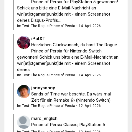
Prince of Persia für PlayStation 5 gewonnen!
Schick uns bitte eine E-Mail-Nachricht an
win[at]xtgamer[punkt]de mit - einem Screenshot
deines Disqus-Profils...
Im Test: The Rogue Prince of Persia
·
14. April 2026
iPatXT
Herzlichen Glückwunsch, du hast The Rogue
Prince of Persia für Nintendo Switch
gewonnen! Schick uns bitte eine E-Mail-Nachricht an
win[at]xtgamer[punkt]de mit - einem Screenshot
deines...
Im Test: The Rogue Prince of Persia
·
14. April 2026
jonnysonny
Sands of Time war beschte. Da wärs mal
Zeit für ein Remake 👍 (Nintendo Switch)
Im Test: The Rogue Prince of Persia
·
12. April 2026
marc_englich
Prince of Persia Classic, PlayStation 5
Im Test: The Rogue Prince of Persia
·
12. April 2026