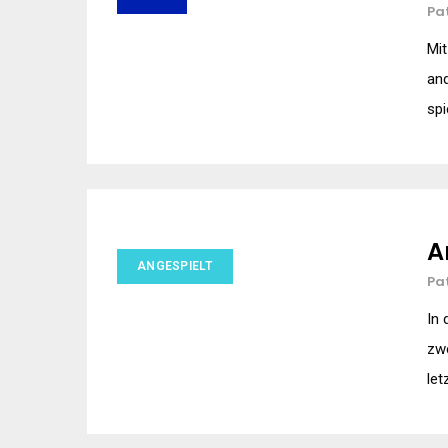
Pa
Mit
and
spi
A
ANGESPIELT
Pa
In
zw
let