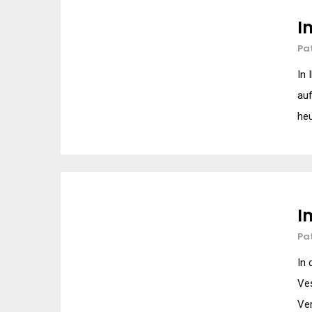
I
Pa
In 
auf
heu
I
Pa
In 
Ves
Ver