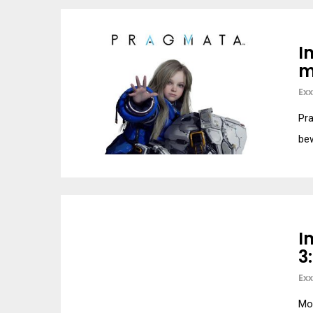
I
m
Ex
Pra
bew
I
3
Ex
Mon