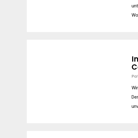
unt
Wo
I
C
Pa
Win
Der
unv