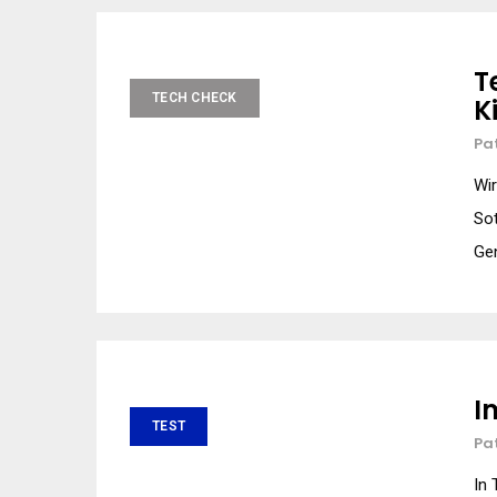
T
TECH CHECK
K
Pa
Wi
Sot
Gen
I
TEST
Pa
In 