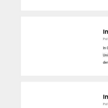
I
Pa
In 
Uni
der
I
Pa