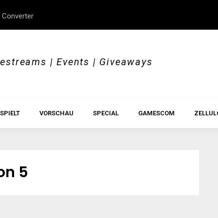
 Converter
erStory, Beyond Borders
Im Test: All Hail the Orb
vestreams | Events | Giveaways
SPIELT
VORSCHAU
SPECIAL
GAMESCOM
ZELLUL
on 5