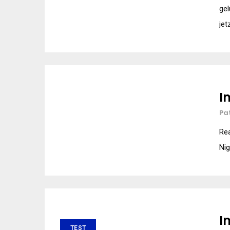
ge
jet
I
Pa
Rea
Nig
I
TEST