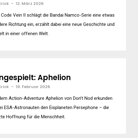
trick
-
12. März 2026
 Code Vein II schlägt die Bandai Namco-Serie eine etwas
ere Richtung ein, erzählt dabei eine neue Geschichte und
elt in einer offenen Welt.
ngespielt: Aphelion
trick
-
19. Februar 2026
 dem Action-Adventure Aphelion von Don’t Nod erkunden
ei ESA-Astronauten den Eisplaneten Persephone – die
zte Hoffnung für die Menschheit.