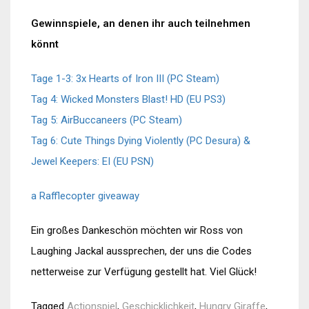
Gewinnspiele, an denen ihr auch teilnehmen
könnt
Tage 1-3: 3x Hearts of Iron III (PC Steam)
Tag 4: Wicked Monsters Blast! HD (EU PS3)
Tag 5: AirBuccaneers (PC Steam)
Tag 6: Cute Things Dying Violently (PC Desura) &
Jewel Keepers: EI (EU PSN)
a Rafflecopter giveaway
Ein großes Dankeschön möchten wir Ross von
Laughing Jackal aussprechen, der uns die Codes
netterweise zur Verfügung gestellt hat. Viel Glück!
Tagged
Actionspiel
,
Geschicklichkeit
,
Hungry Giraffe
,