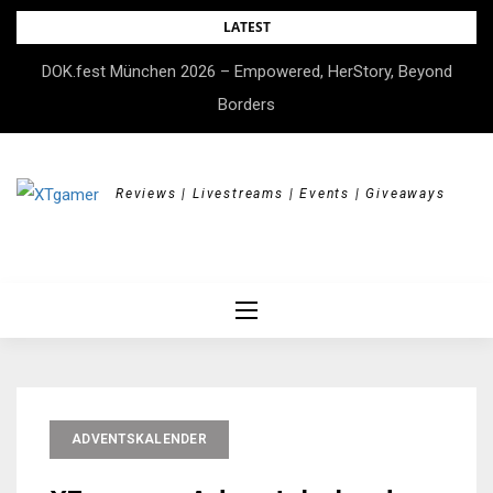
Skip
LATEST
to
DOK.fest München 2026 – Empowered, HerStory, Beyond
content
Borders
Reviews | Livestreams | Events | Giveaways
ADVENTSKALENDER