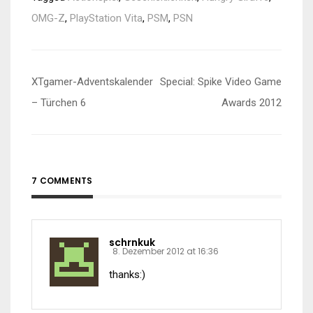
OMG-Z
,
PlayStation Vita
,
PSM
,
PSN
Beitragsnavigation
XTgamer-Adventskalender
Special: Spike Video Game
– Türchen 6
Awards 2012
7 COMMENTS
schrnkuk
8. Dezember 2012 at 16:36
thanks:)