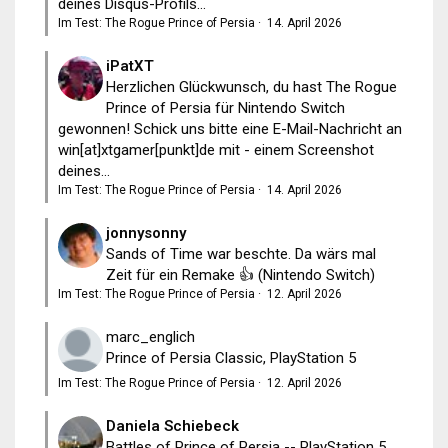
deines Disqus-Profils...
Im Test: The Rogue Prince of Persia
·
14. April 2026
iPatXT
Herzlichen Glückwunsch, du hast The Rogue
Prince of Persia für Nintendo Switch
gewonnen! Schick uns bitte eine E-Mail-Nachricht an
win[at]xtgamer[punkt]de mit - einem Screenshot
deines...
Im Test: The Rogue Prince of Persia
·
14. April 2026
jonnysonny
Sands of Time war beschte. Da wärs mal
Zeit für ein Remake 👍 (Nintendo Switch)
Im Test: The Rogue Prince of Persia
·
12. April 2026
marc_englich
Prince of Persia Classic, PlayStation 5
Im Test: The Rogue Prince of Persia
·
12. April 2026
Daniela Schiebeck
Battles of Prince of Persia -- PlayStation 5