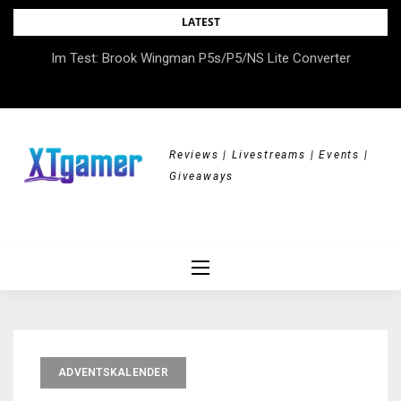
Skip
LATEST
to
DOK.fest München 2026 – Empowered, HerStory, Beyond
Im Test: Brook Wingman P5s/P5/NS Lite Converter
content
Borders
Reviews | Livestreams | Events |
Giveaways
ADVENTSKALENDER