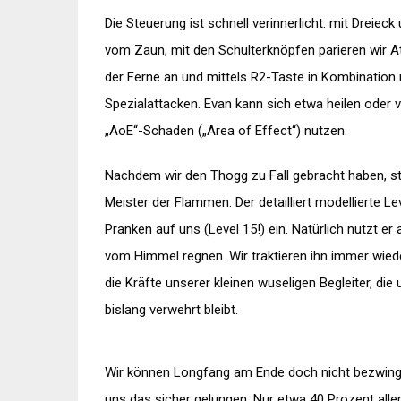
Die Steuerung ist schnell verinnerlicht: mit Dreie
vom Zaun, mit den Schulterknöpfen parieren wir At
der Ferne an und mittels R2-Taste in Kombination 
Spezialattacken. Evan kann sich etwa heilen oder
„AoE“-Schaden („Area of Effect“) nutzen.
Nachdem wir den Thogg zu Fall gebracht haben, s
Meister der Flammen. Der detailliert modellierte L
Pranken auf uns (Level 15!) ein. Natürlich nutzt 
vom Himmel regnen. Wir traktieren ihn immer wie
die Kräfte unserer kleinen wuseligen Begleiter, di
bislang verwehrt bleibt.
Wir können Longfang am Ende doch nicht bezwing
uns das sicher gelungen. Nur etwa 40 Prozent all