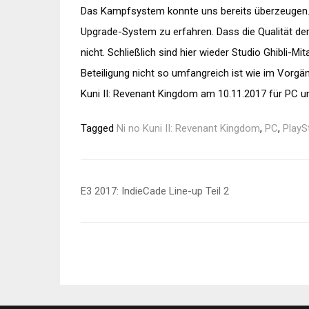
Das Kampfsystem konnte uns bereits überzeugen.
Upgrade-System zu erfahren. Dass die Qualität de
nicht. Schließlich sind hier wieder Studio Ghibli-Mi
Beteiligung nicht so umfangreich ist wie im Vorgä
Kuni II: Revenant Kingdom am 10.11.2017 für PC un
Tagged
Ni no Kuni II: Revenant Kingdom
,
PC
,
PlayS
Beitragsnavigation
E3 2017: IndieCade Line-up Teil 2