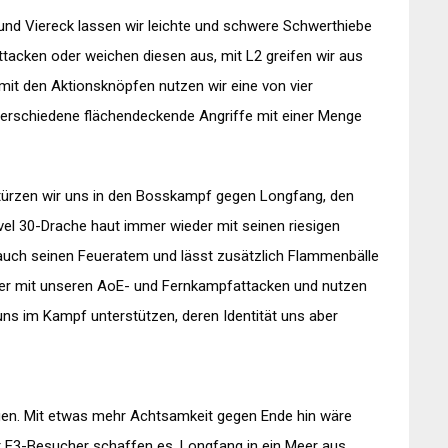
ck und Viereck lassen wir leichte und schwere Schwerthiebe
tacken oder weichen diesen aus, mit L2 greifen wir aus
mit den Aktionsknöpfen nutzen wir eine von vier
 verschiedene flächendeckende Angriffe mit einer Menge
türzen wir uns in den Bosskampf gegen Longfang, den
evel 30-Drache haut immer wieder mit seinen riesigen
er auch seinen Feueratem und lässt zusätzlich Flammenbälle
der mit unseren AoE- und Fernkampfattacken und nutzen
e uns im Kampf unterstützen, deren Identität uns aber
en. Mit etwas mehr Achtsamkeit gegen Ende hin wäre
er E3-Besucher schaffen es, Longfang in ein Meer aus