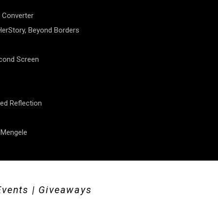
 Converter
erStory, Beyond Borders
econd Screen
ed Reflection
f Mengele
Events | Giveaways