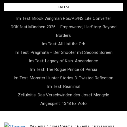
Skip
LATEST
to
Im Test: Brook Wingman P5s/P5/NS Lite Converter
content
DOK.fest München 2026 – Empowered, HerStory, Beyond
Borders
Im Test: All Hail the Orb
Im Test: Pragmata – Der Shooter mit Second Screen
Im Test: Legacy of Kain: Ascendance
Im Test: The Rogue Prince of Persia
Im Test: Monster Hunter Stories 3: Twisted Reflection
Im Test: Reanimal
Zelluloitis: Das Verschwinden des Josef Mengele
Angespielt: 1348 Ex Voto
Reviews | Livestreams | Events | Giveaways