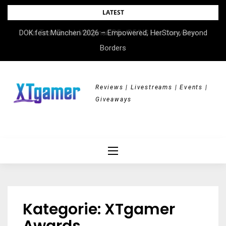
Skip
LATEST
to
DOK.fest München 2026 – Empowered, HerStory, Beyond
Im Test: Brook Wingman P5s/P5/NS Lite Converter
content
Borders
Reviews | Livestreams | Events |
Giveaways
Kategorie:
XTgamer