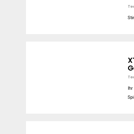
Te
Sti
X
G
Te
Ihr
Spi