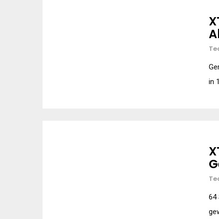
X
A
Te
Gem
in 
X
G
Te
64 
gew