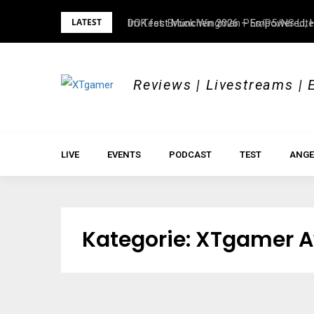
Skip
LATEST
Im Test: Brook Wingman P5s/P5/NS Lite
DOK.fest München 2026 – Empowered, H
to
content
Reviews | Livestreams | 
LIVE
EVENTS
PODCAST
TEST
ANGE
Kategorie:
XTgamer A