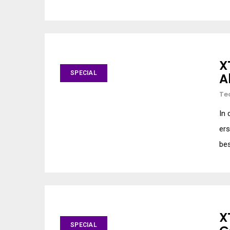
X
SPECIAL
A
Te
In 
ers
be
X
SPECIAL