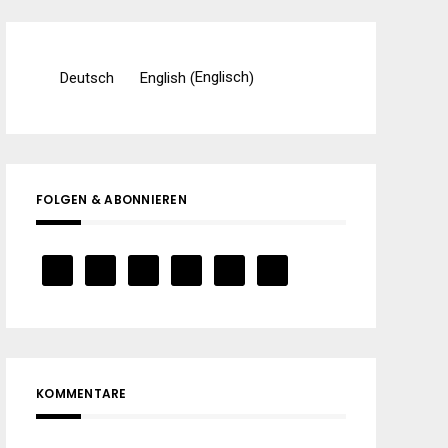
Englisch
Deutsch
English
(
)
FOLGEN & ABONNIEREN
KOMMENTARE