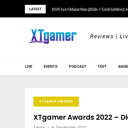
Skip
LATEST
Im Test: Brook Wingman P5s/P5/NS Lite
DOK.fest München 2026 – Empowered, H
to
content
Reviews | Li
LIVE
EVENTS
PODCAST
TEST
ANGE
XTGAMER AWARDS
XTgamer Awards 2022 – D
Team
-
4. Dezember 2022