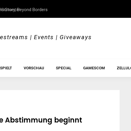
 Converter
erStory, Beyond Borders
Im Test: All Hail the Orb
vestreams | Events | Giveaways
SPIELT
VORSCHAU
SPECIAL
GAMESCOM
ZELLUL
ie Abstimmung beginnt