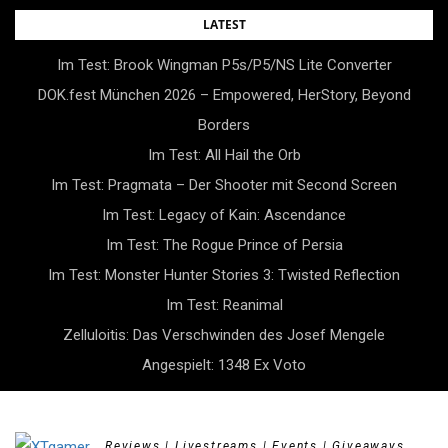
Skip
LATEST
to
Im Test: Brook Wingman P5s/P5/NS Lite Converter
content
DOK.fest München 2026 – Empowered, HerStory, Beyond
Borders
Im Test: All Hail the Orb
Im Test: Pragmata – Der Shooter mit Second Screen
Im Test: Legacy of Kain: Ascendance
Im Test: The Rogue Prince of Persia
Im Test: Monster Hunter Stories 3: Twisted Reflection
Im Test: Reanimal
Zelluloitis: Das Verschwinden des Josef Mengele
Angespielt: 1348 Ex Voto
Reviews | Livestreams | Events | Giveaways