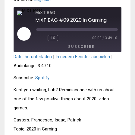
MiXT BAG
MiXT BAG #09 2020 in Gaming
PLAY
1X
00:00
/
3:49:10
REWIND
FAST
EPISODE
10
FORWARD
SUBSCRIBE
SECONDS
30
SECONDS
SHARE
Datei herunterladen
|
In neuem Fenster abspielen
|
SHARE
Spotify
Audiolänge: 3:49:10
RSS FEED
LINK
Subscribe:
Spotify
EMBED
Kept you waiting, huh? Reminiscence with us about
one of the few positive things about 2020: video
games.
Casters: Francesco, Isaac, Patrick
Topic: 2020 in Gaming