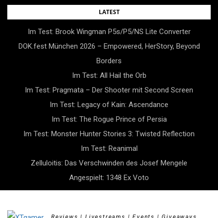
Skip
LATEST
to
Im Test: Brook Wingman P5s/P5/NS Lite Converter
content
DOK.fest München 2026 – Empowered, HerStory, Beyond
Borders
Im Test: All Hail the Orb
Im Test: Pragmata – Der Shooter mit Second Screen
Im Test: Legacy of Kain: Ascendance
Im Test: The Rogue Prince of Persia
Im Test: Monster Hunter Stories 3: Twisted Reflection
Im Test: Reanimal
Zelluloitis: Das Verschwinden des Josef Mengele
Angespielt: 1348 Ex Voto
Reviews | Livestreams | Events | Giveaways