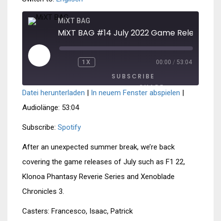
MiXT BAG
MiXT BAG #14 July 2022 Game Releases
PLAY
1X
00:00
/
53:04
REWIND
FAST
EPISODE
10
FORWARD
SUBSCRIBE
SECONDS
30
SECONDS
SHARE
Datei herunterladen
|
In neuem Fenster abspielen
|
SHARE
Spotify
Audiolänge: 53:04
RSS FEED
LINK
Subscribe:
Spotify
EMBED
After an unexpected summer break, we’re back
covering the game releases of July such as F1 22,
Klonoa Phantasy Reverie Series and Xenoblade
Chronicles 3.
Casters: Francesco, Isaac, Patrick