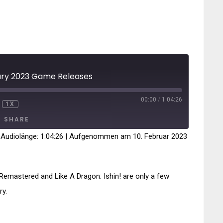
ary 2023 Game Releases
00:00
/
1:04:26
1X
NMUTE
REWIND
FAST
10
FORWARD
SHARE
SECONDS
30
SECONDS
|
Audiolänge: 1:04:26
|
Aufgenommen am 10. Februar 2023
Remastered and Like A Dragon: Ishin! are only a few
ry.