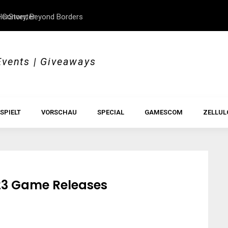
 Converter
erStory, Beyond Borders
Im Test: All Hail the Orb
Events | Giveaways
SPIELT
VORSCHAU
SPECIAL
GAMESCOM
ZELLUL
23 Game Releases