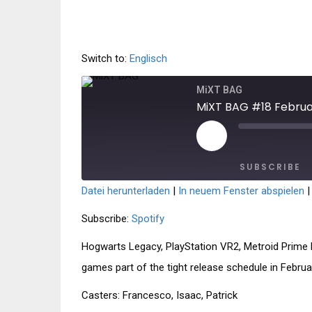
Switch to:
Englisch
MiXT BAG
MiXT BAG #18 Febru
PLAY
MUTE/U
EPISODE
EPISODE
SUBSCRIBE
Datei herunterladen
|
In neuem Fenster abspielen
SHARE
Spotify
Subscribe:
Spotify
RSS FEED
LINK
Hogwarts Legacy, PlayStation VR2, Metroid Prime 
EMBED
games part of the tight release schedule in Februa
Casters: Francesco, Isaac, Patrick