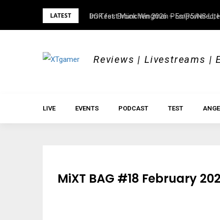
Skip
LATEST
Im Test: Brook Wingman P5s/P5/NS Lite
DOK.fest München 2026 – Empowered, H
to
content
Reviews | Livestreams | 
LIVE
EVENTS
PODCAST
TEST
ANGE
MiXT BAG #18 February 20