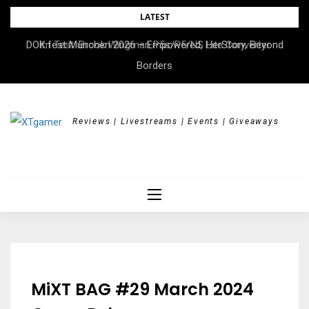
Skip
LATEST
to
DOK.fest München 2026 – Empowered, HerStory, Beyond
Im Test: Brook Wingman P5s/P5/NS Lite Converter
content
Borders
Reviews | Livestreams | Events | Giveaways
MiXT BAG #29 March 2024