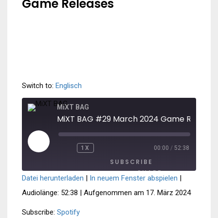
Game Releases
Switch to:
Englisch
MiXT BAG
MiXT BAG #29 March 2024 Game Release
PLAY
1X
00:00
/
52:38
REWIND
FAST
EPISODE
10
FORWARD
SUBSCRIBE
SECONDS
30
SECONDS
SHARE
Datei herunterladen
|
In neuem Fenster abspielen
|
SHARE
Spotify
Audiolänge: 52:38
|
Aufgenommen am 17. März 2024
RSS FEED
LINK
Subscribe:
Spotify