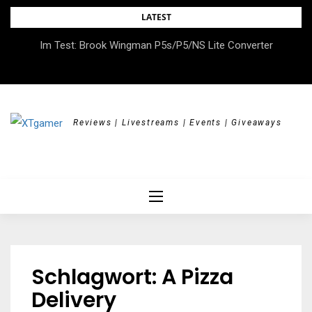
Skip
LATEST
to
DOK.fest München 2026 – Empowered, HerStory, Beyond
Im Test: Brook Wingman P5s/P5/NS Lite Converter
content
Borders
Reviews | Livestreams | Events | Giveaways
Schlagwort:
A Pizza
Delivery