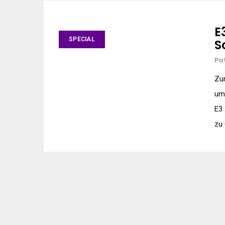
E
SPECIAL
S
Pa
Zur
um 
E3 
zu 