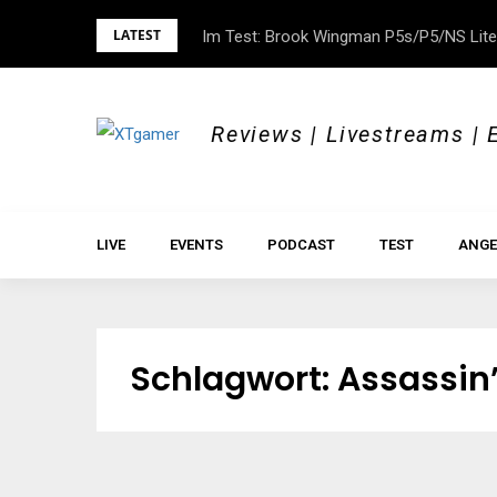
Skip
LATEST
Im Test: Brook Wingman P5s/P5/NS Lite
DOK.fest München 2026 – Empowered, H
to
content
Reviews | Livestreams | 
LIVE
EVENTS
PODCAST
TEST
ANGE
Schlagwort:
Assassin’s