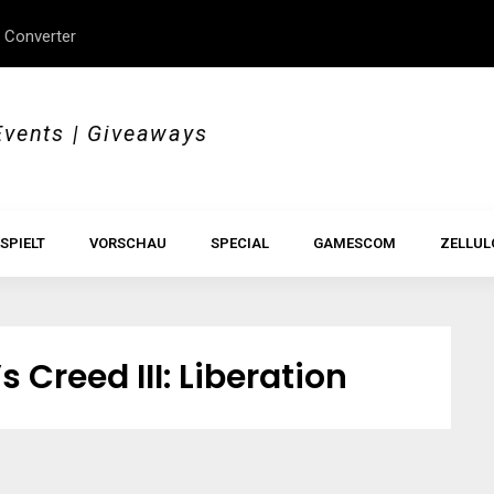
 Converter
erStory, Beyond Borders
Im Test: All Hail the Orb
Events | Giveaways
SPIELT
VORSCHAU
SPECIAL
GAMESCOM
ZELLUL
 Creed III: Liberation