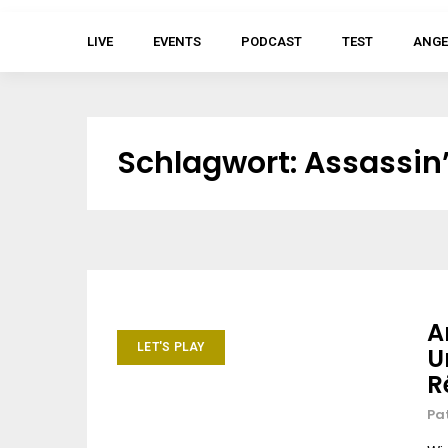
LIVE
EVENTS
PODCAST
TEST
ANGE
Schlagwort:
Assassin’
A
LET'S PLAY
U
R
Pa