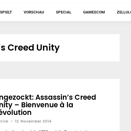
SPIELT
VORSCHAU
SPECIAL
GAMESCOM
ZELLUL
s Creed Unity
ngezockt: Assassin’s Creed
nity – Bienvenue à la
évolution
trick
-
12. November 2014