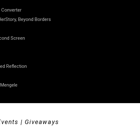
 Converter
erStory, Beyond Borders
econd Screen
ed Reflection
f Mengele
Events | Giveaways