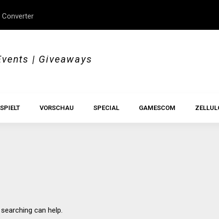
 Converter
erStory, Beyond Borders
Im Test: All Hail the Orb
Events | Giveaways
SPIELT
VORSCHAU
SPECIAL
GAMESCOM
ZELLUL
 searching can help.