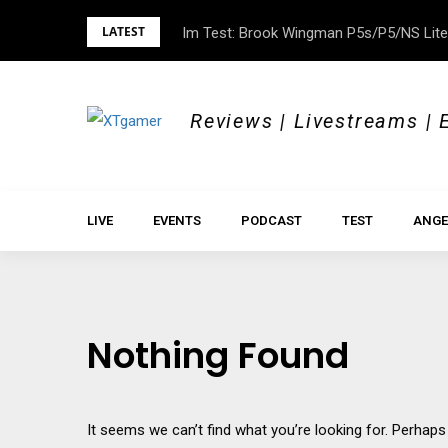
Skip
LATEST
Im Test: Brook Wingman P5s/P5/NS Lite
DOK.fest München 2026 – Empowered, H
to
content
Reviews | Livestreams | 
LIVE
EVENTS
PODCAST
TEST
ANGE
Nothing Found
It seems we can’t find what you’re looking for. Perhaps