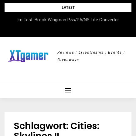
Skip
LATEST
to
DOK.fest München 2026 – Empowered, HerStory, Beyond
Im Test: Brook Wingman P5s/P5/NS Lite Converter
content
Borders
Reviews | Livestreams | Events |
Giveaways
Schlagwort:
Cities: