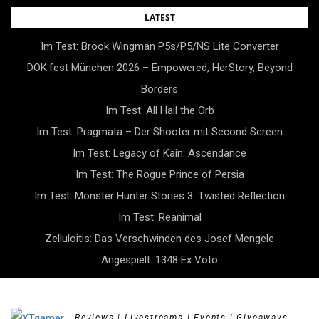
Skip
LATEST
to
Im Test: Brook Wingman P5s/P5/NS Lite Converter
content
DOK.fest München 2026 – Empowered, HerStory, Beyond
Borders
Im Test: All Hail the Orb
Im Test: Pragmata – Der Shooter mit Second Screen
Im Test: Legacy of Kain: Ascendance
Im Test: The Rogue Prince of Persia
Im Test: Monster Hunter Stories 3: Twisted Reflection
Im Test: Reanimal
Zelluloitis: Das Verschwinden des Josef Mengele
Angespielt: 1348 Ex Voto
Reviews | Livestreams | Events | Giveaways