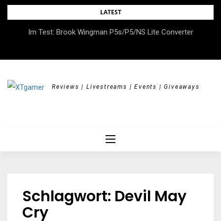
Skip
LATEST
to
DOK.fest München 2026 – Empowered, HerStory, Beyond
Im Test: Brook Wingman P5s/P5/NS Lite Converter
content
Borders
Reviews | Livestreams | Events | Giveaways
Schlagwort:
Devil May
Cry