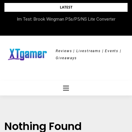
Skip
LATEST
to
Im Test: Brook Wingman P5s/P5/NS Lite Converter
content
Reviews | Livestreams | Events |
Giveaways
Nothing Found