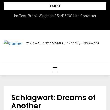
Skip
LATEST
to
DOK.fest München 2026 – Empowered, HerStory, Beyond
Im Test: Brook Wingman P5s/P5/NS Lite Converter
content
Borders
Reviews | Livestreams | Events | Giveaways
Schlagwort:
Dreams of
Another