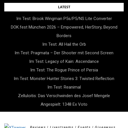
Skip
LATEST
to
Im Test: Brook Wingman P5s/P5/NS Lite Converter
content
DOK.fest München 2026 – Empowered, HerStory, Beyond
Borders
Im Test: All Hail the Orb
Im Test: Pragmata – Der Shooter mit Second Screen
Im Test: Legacy of Kain: Ascendance
Im Test: The Rogue Prince of Persia
Im Test: Monster Hunter Stories 3: Twisted Reflection
Im Test: Reanimal
Zelluloitis: Das Verschwinden des Josef Mengele
Angespielt: 1348 Ex Voto
Reviews | Livestreams | Events | Giveaways