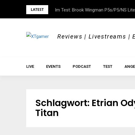
Skip
LATEST
Im Test: Brook Wingman P5s/P5/NS Lite
DOK.fest München 2026 – Empowered, H
to
content
Reviews | Livestreams | 
LIVE
EVENTS
PODCAST
TEST
ANGE
Schlagwort:
Etrian Od
Titan