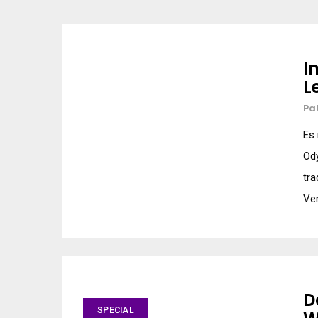
I
L
Pa
Es 
Ody
tra
Ver
D
SPECIAL