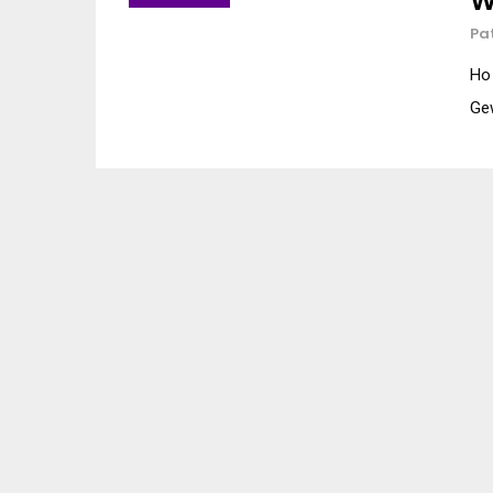
W
Pa
Ho 
Gew