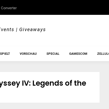
 Converter
erStory, Beyond Borders
Im Test: All Hail the Orb
Events | Giveaways
SPIELT
VORSCHAU
SPECIAL
GAMESCOM
ZELLUL
yssey IV: Legends of the