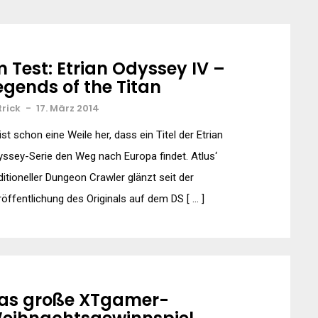
m Test: Etrian Odyssey IV –
egends of the Titan
trick
-
17. März 2014
ist schon eine Weile her, dass ein Titel der Etrian
ssey-Serie den Weg nach Europa findet. Atlus‘
ditioneller Dungeon Crawler glänzt seit der
öffentlichung des Originals auf dem DS [ … ]
as große XTgamer-