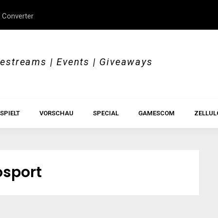
 Converter
erStory, Beyond Borders
Im Test: All Hail the Orb
vestreams | Events | Giveaways
SPIELT
VORSCHAU
SPECIAL
GAMESCOM
ZELLUL
osport