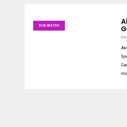
A
SUB WATCH
G
Pa
Abo
Spi
Ga
mon