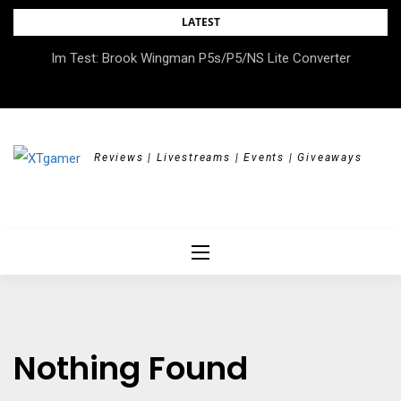
Skip
LATEST
to
Im Test: Brook Wingman P5s/P5/NS Lite Converter
content
Reviews | Livestreams | Events | Giveaways
Nothing Found