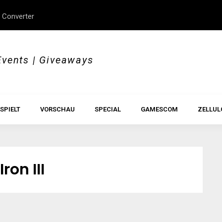
 Converter
erStory, Beyond Borders
Im Test: All Hail the Orb
Events | Giveaways
SPIELT
VORSCHAU
SPECIAL
GAMESCOM
ZELLUL
ron III