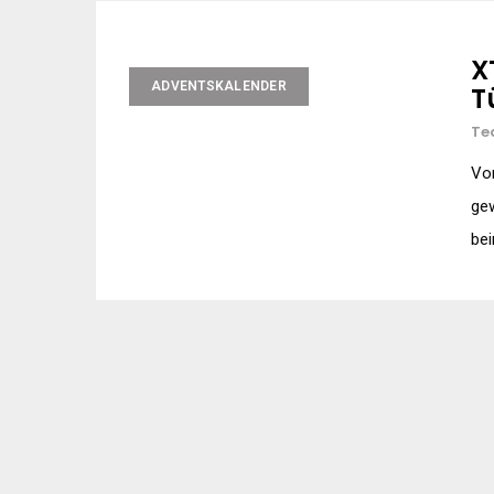
X
ADVENTSKALENDER
T
Te
Von
gew
bei