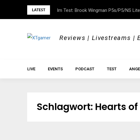
Skip
LATEST
Im Test: Brook Wingman P5s/P5/NS Lite
DOK.fest München 2026 – Empowered, H
to
content
Reviews | Livestreams | 
LIVE
EVENTS
PODCAST
TEST
ANGE
Schlagwort:
Hearts of I