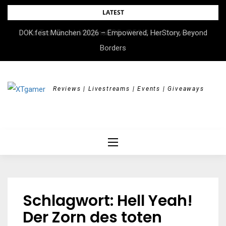
Skip
LATEST
to
DOK.fest München 2026 – Empowered, HerStory, Beyond
Im Test: Brook Wingman P5s/P5/NS Lite Converter
content
Borders
Reviews | Livestreams | Events | Giveaways
Schlagwort:
Hell Yeah!
Der Zorn des toten