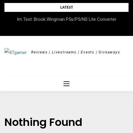
Skip
LATEST
to
Im Test: Brook Wingman P5s/P5/NS Lite Converter
content
Reviews | Livestreams | Events | Giveaways
Nothing Found