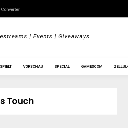
 Converter
erStory, Beyond Borders
Im Test: All Hail the Orb
vestreams | Events | Giveaways
SPIELT
VORSCHAU
SPECIAL
GAMESCOM
ZELLUL
s Touch