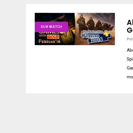
A
SUB WATCH
G
Pa
Abo
Spi
Ga
mon