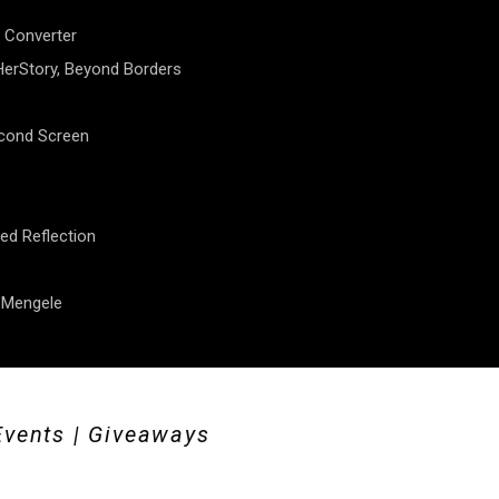
 Converter
erStory, Beyond Borders
econd Screen
ed Reflection
f Mengele
Events | Giveaways