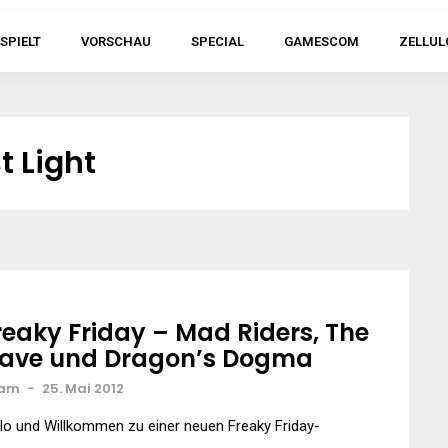
SPIELT
VORSCHAU
SPECIAL
GAMESCOM
ZELLUL
t Light
reaky Friday – Mad Riders, The
ave und Dragon’s Dogma
am
-
25. Mai 2012
lo und Willkommen zu einer neuen Freaky Friday-