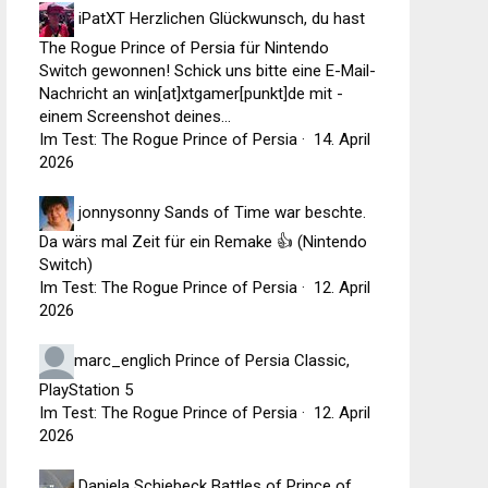
iPatXT
Herzlichen Glückwunsch, du hast
The Rogue Prince of Persia für Nintendo
Switch gewonnen! Schick uns bitte eine E-Mail-
Nachricht an win[at]xtgamer[punkt]de mit -
einem Screenshot deines...
Im Test: The Rogue Prince of Persia
·
14. April
2026
jonnysonny
Sands of Time war beschte.
Da wärs mal Zeit für ein Remake 👍 (Nintendo
Switch)
Im Test: The Rogue Prince of Persia
·
12. April
2026
marc_englich
Prince of Persia Classic,
PlayStation 5
Im Test: The Rogue Prince of Persia
·
12. April
2026
Daniela Schiebeck
Battles of Prince of