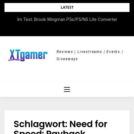
Skip
LATEST
to
Im Test: Brook Wingman P5s/P5/NS Lite Converter
content
Reviews | Livestreams | Events |
Giveaways
Schlagwort:
Need for