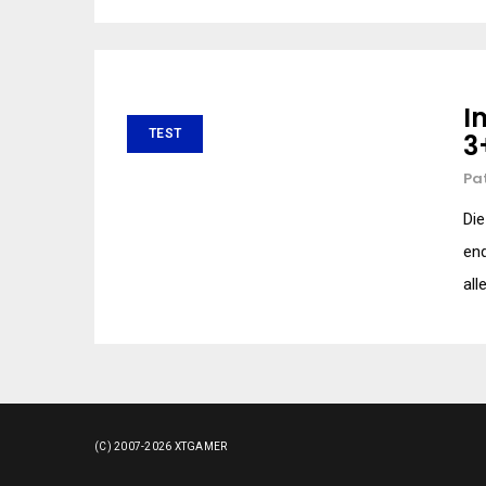
I
TEST
3
Pa
Die
end
all
(C) 2007-2026 XTGAMER