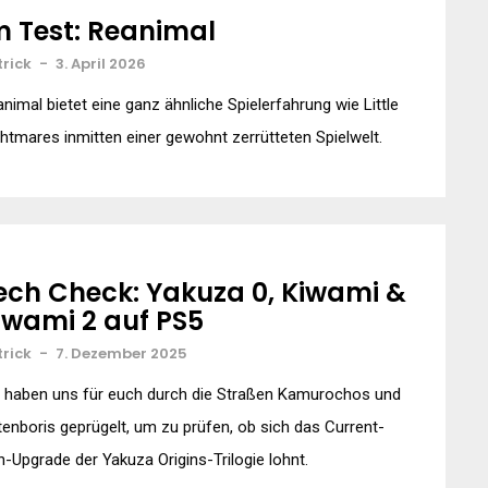
m Test: Reanimal
trick
-
3. April 2026
nimal bietet eine ganz ähnliche Spielerfahrung wie Little
htmares inmitten einer gewohnt zerrütteten Spielwelt.
ech Check: Yakuza 0, Kiwami &
iwami 2 auf PS5
trick
-
7. Dezember 2025
r haben uns für euch durch die Straßen Kamurochos und
enboris geprügelt, um zu prüfen, ob sich das Current-
-Upgrade der Yakuza Origins-Trilogie lohnt.