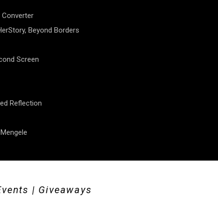
 Converter
erStory, Beyond Borders
econd Screen
ed Reflection
f Mengele
Events | Giveaways