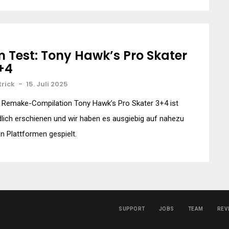
m Test: Tony Hawk’s Pro Skater
+4
trick
-
15. Juli 2025
 Remake-Compilation Tony Hawk’s Pro Skater 3+4 ist
lich erschienen und wir haben es ausgiebig auf nahezu
en Plattformen gespielt.
SUPPORT
JOBS
TEAM
REV