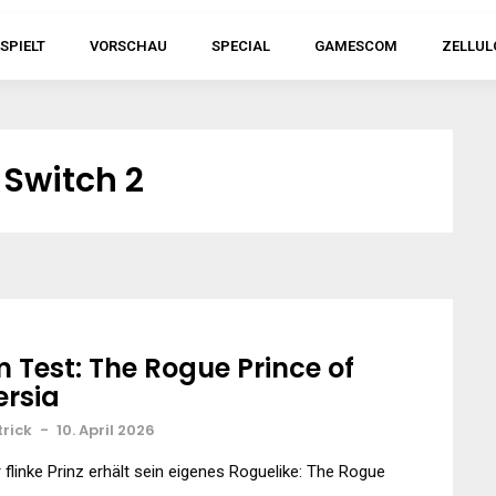
SPIELT
VORSCHAU
SPECIAL
GAMESCOM
ZELLUL
 Switch 2
m Test: The Rogue Prince of
ersia
trick
-
10. April 2026
 flinke Prinz erhält sein eigenes Roguelike: The Rogue