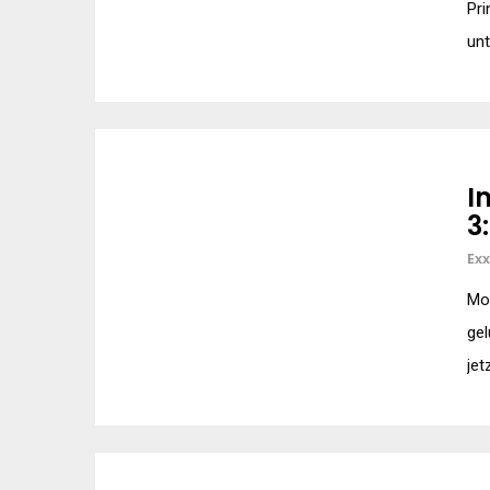
Pri
unt
I
3
Ex
Mon
ge
jet