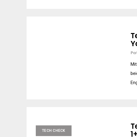
T
Y
Pa
Mit
bei
Eng
T
TECH CHECK
1