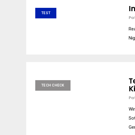
I
TEST
Pa
Rea
Nig
T
TECH CHECK
K
Pa
Wi
Sot
Gen