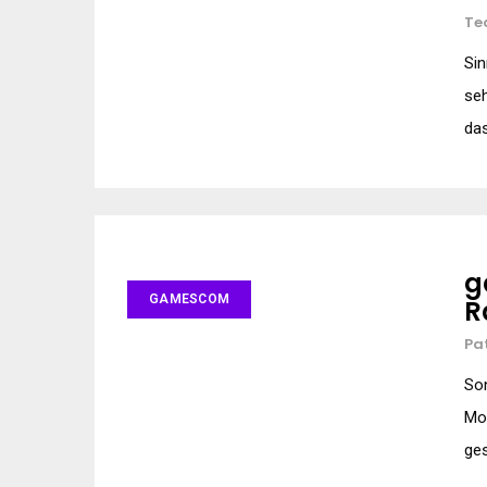
Te
Sin
seh
das
g
GAMESCOM
R
Pa
Son
Mo
ges