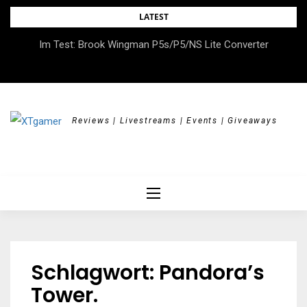
Skip
LATEST
to
DOK.fest München 2026 – Empowered, HerStory, Beyond
Im Test: Brook Wingman P5s/P5/NS Lite Converter
content
Borders
Reviews | Livestreams | Events | Giveaways
Schlagwort:
Pandora’s
Tower.