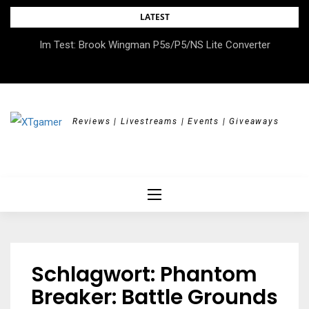
Skip
LATEST
to
DOK.fest München 2026 – Empowered, HerStory, Beyond
Im Test: Brook Wingman P5s/P5/NS Lite Converter
content
Borders
Reviews | Livestreams | Events | Giveaways
Schlagwort:
Phantom
Breaker: Battle Grounds