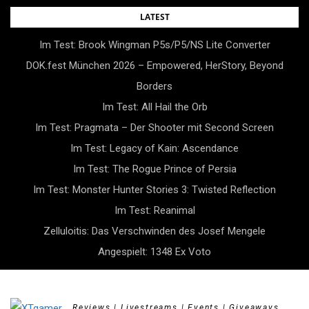
Skip
LATEST
to
Im Test: Brook Wingman P5s/P5/NS Lite Converter
content
DOK.fest München 2026 – Empowered, HerStory, Beyond
Borders
Im Test: All Hail the Orb
Im Test: Pragmata – Der Shooter mit Second Screen
Im Test: Legacy of Kain: Ascendance
Im Test: The Rogue Prince of Persia
Im Test: Monster Hunter Stories 3: Twisted Reflection
Im Test: Reanimal
Zelluloitis: Das Verschwinden des Josef Mengele
Angespielt: 1348 Ex Voto
Reviews | Livestreams | Events | Giveaways