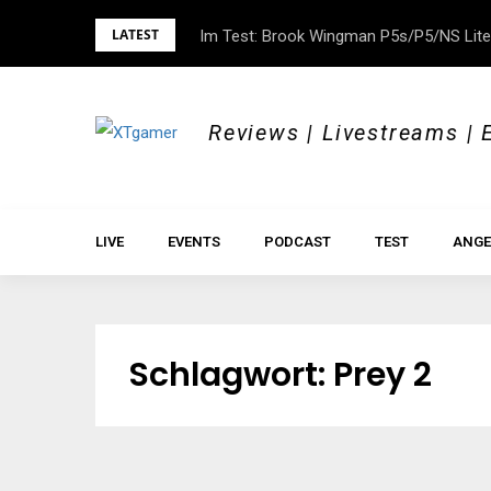
Skip
LATEST
Im Test: Brook Wingman P5s/P5/NS Lite
DOK.fest München 2026 – Empowered, H
to
content
Reviews | Livestreams | 
LIVE
EVENTS
PODCAST
TEST
ANGE
Schlagwort:
Prey 2