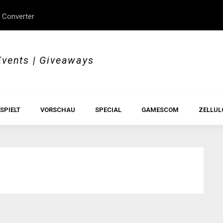
 Converter
erStory, Beyond Borders
Im Test: All Hail the Orb
Events | Giveaways
SPIELT
VORSCHAU
SPECIAL
GAMESCOM
ZELLUL