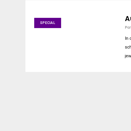
A
SPECIAL
Pa
In 
sch
jew