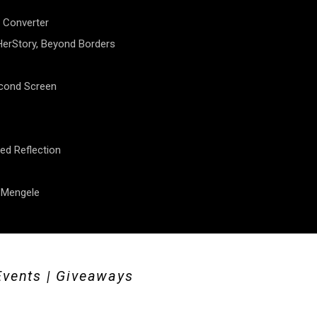
 Converter
erStory, Beyond Borders
econd Screen
ed Reflection
f Mengele
Events | Giveaways