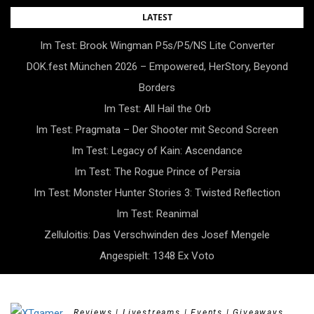
Skip
LATEST
to
Im Test: Brook Wingman P5s/P5/NS Lite Converter
content
DOK.fest München 2026 – Empowered, HerStory, Beyond
Borders
Im Test: All Hail the Orb
Im Test: Pragmata – Der Shooter mit Second Screen
Im Test: Legacy of Kain: Ascendance
Im Test: The Rogue Prince of Persia
Im Test: Monster Hunter Stories 3: Twisted Reflection
Im Test: Reanimal
Zelluloitis: Das Verschwinden des Josef Mengele
Angespielt: 1348 Ex Voto
Reviews | Livestreams | Events | Giveaways