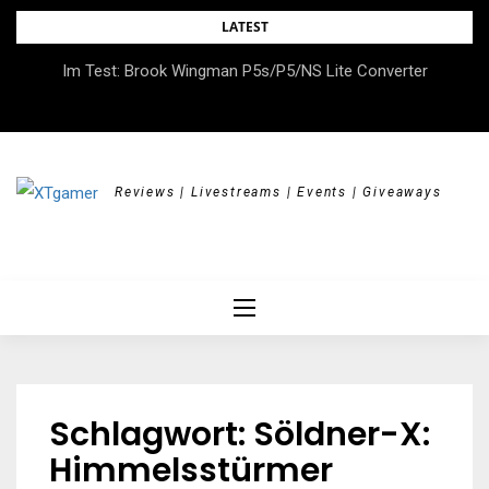
Skip
LATEST
to
DOK.fest München 2026 – Empowered, HerStory, Beyond
Im Test: Brook Wingman P5s/P5/NS Lite Converter
content
Borders
Reviews | Livestreams | Events | Giveaways
Schlagwort:
Söldner-X:
Himmelsstürmer