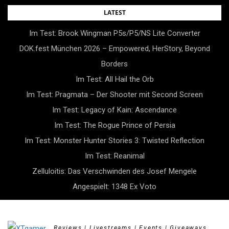
Skip
LATEST
to
Im Test: Brook Wingman P5s/P5/NS Lite Converter
content
DOK.fest München 2026 – Empowered, HerStory, Beyond
Borders
Im Test: All Hail the Orb
Im Test: Pragmata – Der Shooter mit Second Screen
Im Test: Legacy of Kain: Ascendance
Im Test: The Rogue Prince of Persia
Im Test: Monster Hunter Stories 3: Twisted Reflection
Im Test: Reanimal
Zelluloitis: Das Verschwinden des Josef Mengele
Angespielt: 1348 Ex Voto
Reviews | Livestreams | Events | Giveaways