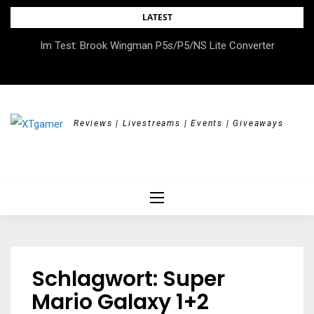
Skip
LATEST
to
DOK.fest München 2026 – Empowered, HerStory, Beyond
Im Test: Brook Wingman P5s/P5/NS Lite Converter
content
Borders
Reviews | Livestreams | Events | Giveaways
Schlagwort:
Super
Mario Galaxy 1+2