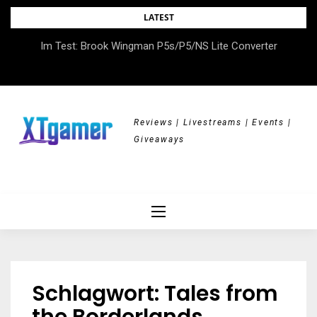
Skip
LATEST
to
DOK.fest München 2026 – Empowered, HerStory, Beyond
Im Test: Brook Wingman P5s/P5/NS Lite Converter
content
Borders
Reviews | Livestreams | Events |
Giveaways
Schlagwort:
Tales from